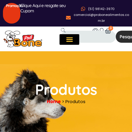
Clique Aqui e resgate seu
Promoção
(51) 98142-3970
Cupom
comercial@probonealimentos.co
m.br
0
Pesqu
Produtos
Home
> Produtos