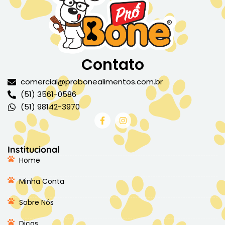
Contato
comercial@probonealimentos.com.br
(51) 3561-0586
(51) 98142-3970
Institucional
Home
Minha Conta
Sobre Nós
Dicas