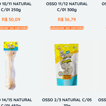
 10/11 NATURAL
OSSO 11/12 NATURAL
O
C/01 250g
C/01 300g
R$
30,09
R$
36,79
cionar ao carrinho
Adicionar ao carrinho
 14/15 NATURAL
OSSO 2/3 NATURAL C/05
OSS
C/01 450g
70g