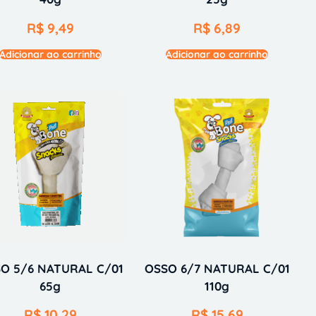
R$
9,49
R$
6,89
Adicionar ao carrinho
Adicionar ao carrinho
O 5/6 NATURAL C/01
OSSO 6/7 NATURAL C/01
65g
110g
R$
10,29
R$
15,69