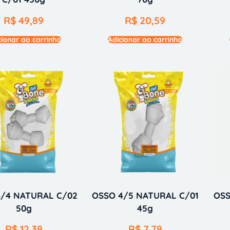
R$
49,89
R$
20,59
cionar ao carrinho
Adicionar ao carrinho
3/4 NATURAL C/02
OSSO 4/5 NATURAL C/01
OSS
50g
45g
R$
12,39
R$
7,79