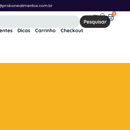
@probonealimentos.com.br
0
Pesquisar
ientes
Dicas
Carrinho
Checkout