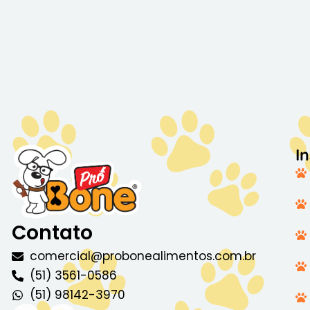
In
Contato
comercial@probonealimentos.com.br
(51) 3561-0586
(51) 98142-3970