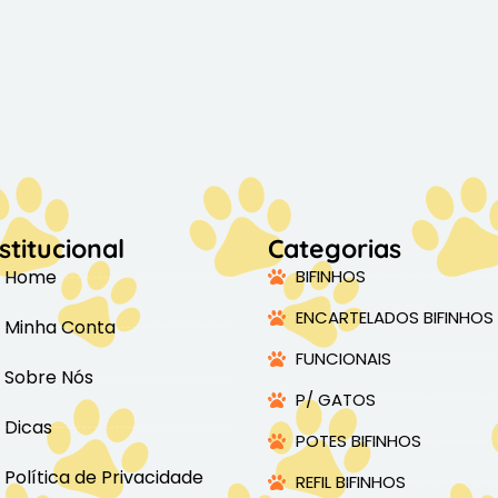
stitucional
Categorias
Home
BIFINHOS
ENCARTELADOS BIFINHOS
Minha Conta
FUNCIONAIS
Sobre Nós
P/ GATOS
Dicas
POTES BIFINHOS
Política de Privacidade
REFIL BIFINHOS