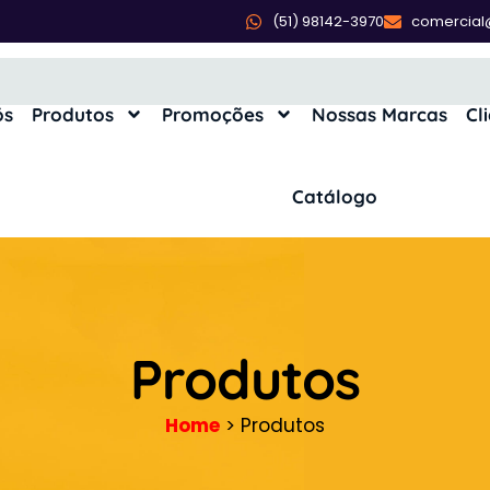
(51) 98142-3970
comercial
ós
Produtos
Promoções
Nossas Marcas
Cl
Catálogo
Produtos
Home
> Produtos