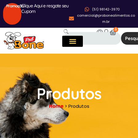
Clique Aqui e resgate seu
Promoção
(51) 98142-3970
Cupom
comercial@probonealimentos.co
m.br
0
Pesqu
Produtos
Home
> Produtos