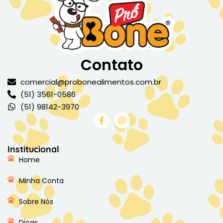
Contato
comercial@probonealimentos.com.br
(51) 3561-0586
(51) 98142-3970
Institucional
Home
Minha Conta
Sobre Nós
Dicas