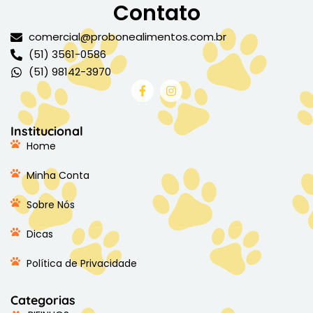
Contato
comercial@probonealimentos.com.br
(51) 3561-0586
(51) 98142-3970
Institucional
Home
Minha Conta
Sobre Nós
Dicas
Política de Privacidade
Categorias