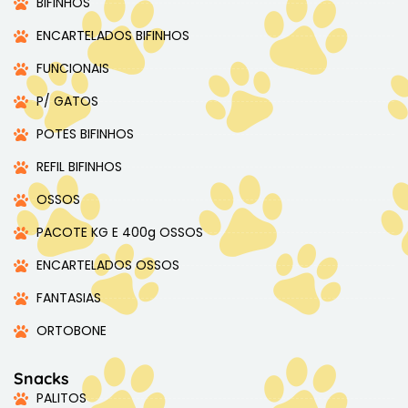
BIFINHOS
ENCARTELADOS BIFINHOS
FUNCIONAIS
P/ GATOS
POTES BIFINHOS
REFIL BIFINHOS
OSSOS
PACOTE KG E 400g OSSOS
ENCARTELADOS OSSOS
FANTASIAS
ORTOBONE
Snacks
PALITOS