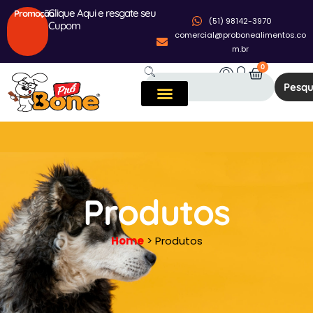
Clique Aqui e resgate seu
Promoção
(51) 98142-3970
Cupom
comercial@probonealimentos.co
m.br
0
Pesqu
Produtos
Home
> Produtos