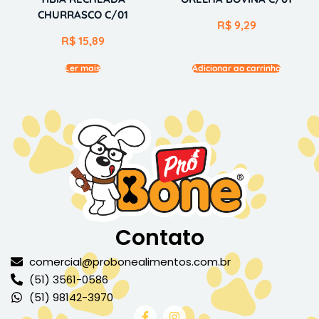
CHURRASCO C/01
R$
9,29
R$
15,89
Ler mais
Adicionar ao carrinho
Contato
comercial@probonealimentos.com.br
(51) 3561-0586
(51) 98142-3970