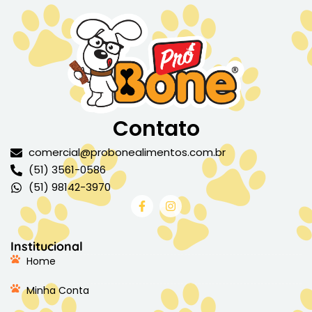
Contato
comercial@probonealimentos.com.br
(51) 3561-0586
(51) 98142-3970
Institucional
Home
Minha Conta