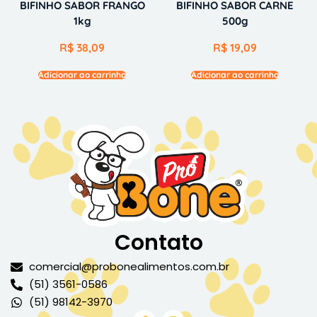
BIFINHO SABOR FRANGO
BIFINHO SABOR CARNE
1kg
500g
R$
38,09
R$
19,09
Adicionar ao carrinho
Adicionar ao carrinho
Contato
comercial@probonealimentos.com.br
(51) 3561-0586
(51) 98142-3970