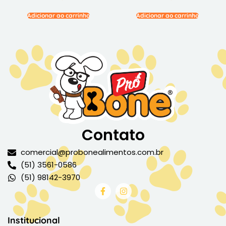
Adicionar ao carrinho
Adicionar ao carrinho
Contato
comercial@probonealimentos.com.br
(51) 3561-0586
(51) 98142-3970
Institucional