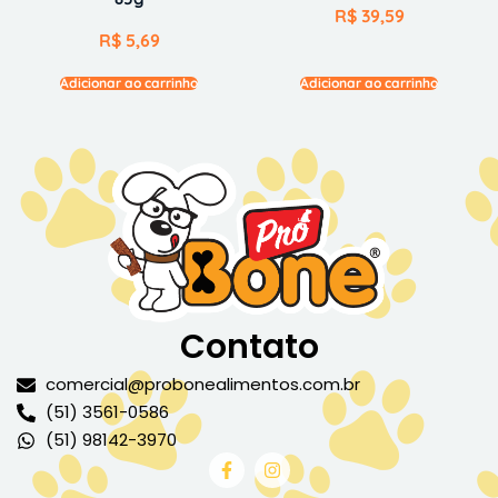
R$
39,59
R$
5,69
Adicionar ao carrinho
Adicionar ao carrinho
Contato
comercial@probonealimentos.com.br
(51) 3561-0586
(51) 98142-3970