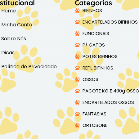
stitucional
Categorias
Home
BIFINHOS
ENCARTELADOS BIFINHOS
Minha Conta
FUNCIONAIS
Sobre Nós
P/ GATOS
Dicas
POTES BIFINHOS
Política de Privacidade
REFIL BIFINHOS
OSSOS
PACOTE KG E 400g OSS
ENCARTELADOS OSSOS
FANTASIAS
ORTOBONE