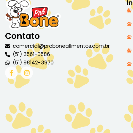
In
Contato
comercial@probonealimentos.com.br
(51) 3561-0586
(51) 98142-3970