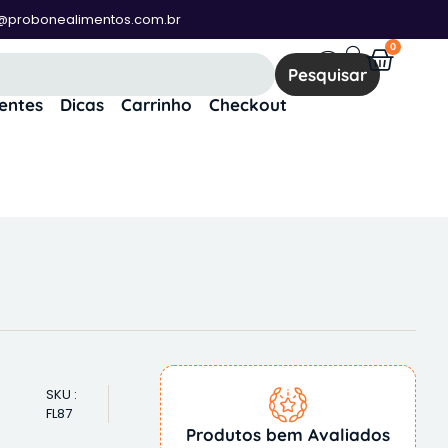
@probonealimentos.com.br
0
Pesquisar
ientes
Dicas
Carrinho
Checkout
SKU :
FL87
Produtos bem Avaliados