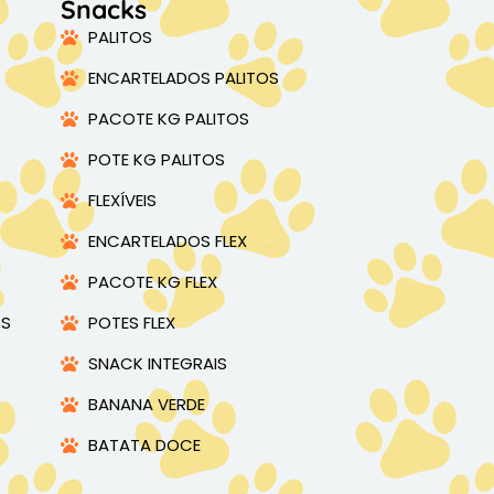
Snacks
PALITOS
ENCARTELADOS PALITOS
PACOTE KG PALITOS
POTE KG PALITOS
FLEXÍVEIS
ENCARTELADOS FLEX
PACOTE KG FLEX
OS
POTES FLEX
SNACK INTEGRAIS
BANANA VERDE
BATATA DOCE