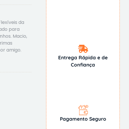
lexíveis da
cado para
nhos. Macio,
rimas
or amigo.
Entrega Rápida e de
Confiança
Pagamento Seguro